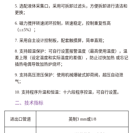
5. 选配液体采集口，采用可拆卸过滤头，方便拆卸进行清洁和
更换；
6. 磁力搅拌转速闭环控制，转速稳定，控制重复性高
（≤±5%）；
7. 采用自主设计控制板，配套触摸屏，简单直观；
8. 支持超温保护：可自行设置报警温度（最高使用温度），温
差上限（设定温度和实际温度的差值），防止过快加热 或忘记
插热电偶导致加热炉烧坏；
9. 支持高压泄压保护：使用机械爆破式卸荷阀，超压自动泄
气；
10. 支持程序升温和恒温：十六段程序控温，可自行设置。
二、技术指标
进出口管道
英制3 mm或1/8