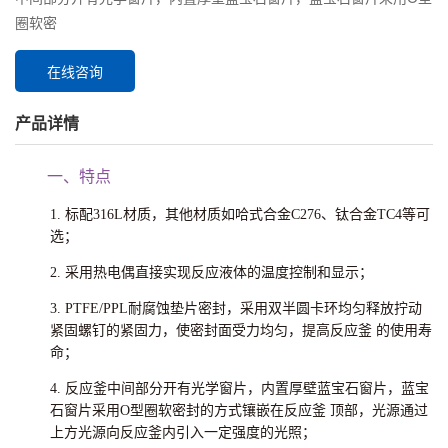
圈软密
在线咨询
产品详情
一、特点
1. 标配316L材质，其他材质如哈式合金C276、钛合金TC4等可
选；
2. 采用热电偶直接实现反应液体的温度控制和显示；
3. PTFE/PPL耐腐蚀垫片密封，采用双半圆卡环均匀释放拧动
紧固螺钉的紧固力，使密封面受力均匀，提高反应釜 的使用寿
命；
4. 反应釜中间部分开有光学窗片，内置厚壁蓝宝石窗片，蓝宝
石窗片采用O型圈软密封的方式镶嵌在反应釜 顶部，光源通过
上方光源向反应釜内引入一定强度的光照；