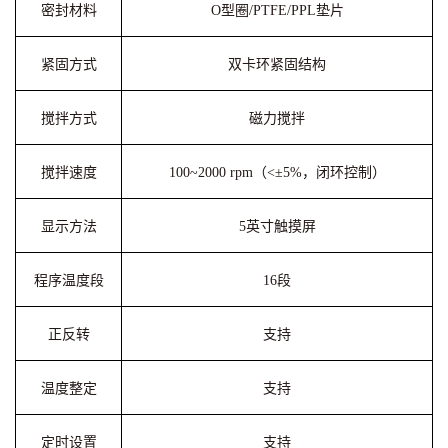
密封材料
O型圈/PTFE/PPL垫片
紧固方式
双卡环紧固结构
搅拌方式
磁力搅拌
搅拌速度
100~2000 rpm（<±5%，闭环控制）
显示方法
5英寸触摸屏
程序温度段
16段
正反转
支持
温度整定
支持
定时设置
支持